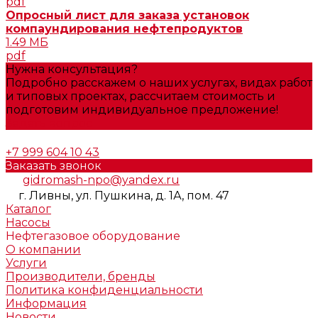
pdf
Опросный лист для заказа установок
компаундирования нефтепродуктов
1.49 МБ
pdf
Нужна консультация?
Подробно расскажем о наших услугах, видах работ
и типовых проектах, рассчитаем стоимость и
подготовим индивидуальное предложение!
Задать вопрос
+7 999 604 10 43
Заказать звонок
gidromash-npo@yandex.ru
г. Ливны, ул. Пушкина, д. 1А, пом. 47
Каталог
Насосы
Нефтегазовое оборудование
О компании
Услуги
Производители, бренды
Политика конфиденциальности
Информация
Новости