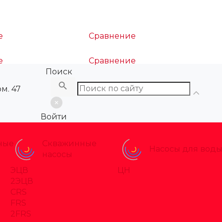
е
Сравнение
е
Сравнение
Поиск
ом. 47
Войти
ные
Скважинные
Насосы для вод
насосы
ЭЦВ
ЦН
2ЭЦВ
CRS
FRS
2FRS