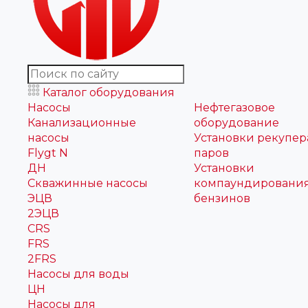
Каталог оборудования
Насосы
Нефтегазовое
Канализационные
оборудование
насосы
Установки рекупе
Flygt N
паров
ДН
Установки
Скважинные насосы
компаундировани
ЭЦВ
бензинов
2ЭЦВ
CRS
FRS
2FRS
Насосы для воды
ЦН
Насосы для