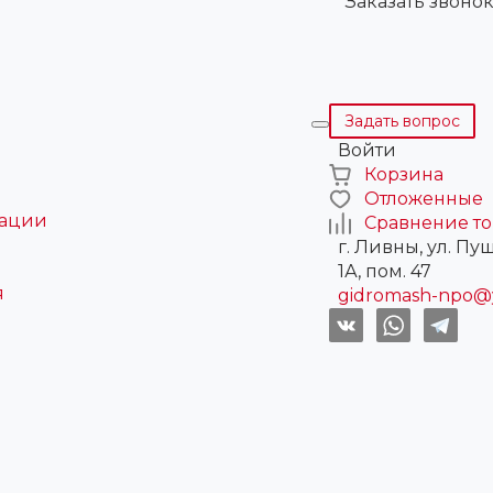
Заказать звоно
Задать вопрос
Войти
Корзина
Отложенные
рации
Сравнение т
г. Ливны, ул. Пу
1А, пом. 47
я
gidromash-npo@