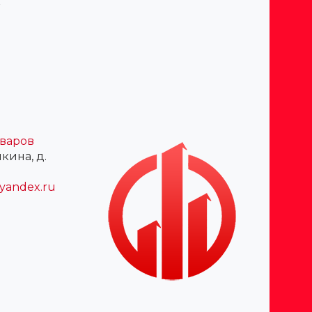
к
оваров
шкина, д.
yandex.ru