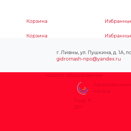
Корзина
Избранны
Корзина
Избранны
г. Ливны, ул. Пушкина, д. 1А, п
gidromash-npo@yandex.ru
Каталог оборудования
Канализацион
насосы
Flygt N
ДН