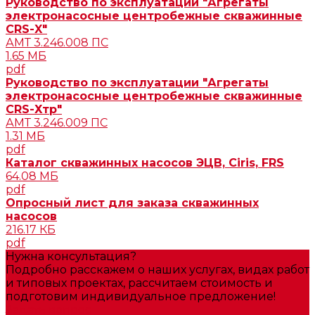
Руководство по эксплуатации "Агрегаты
электронасосные центробежные скважинные
CRS-X"
АМТ 3.246.008 ПС
1.65 МБ
pdf
Руководство по эксплуатации "Агрегаты
электронасосные центробежные скважинные
CRS-Хтр"
АМТ 3.246.009 ПС
1.31 МБ
pdf
Каталог скважинных насосов ЭЦВ, Ciris, FRS
64.08 МБ
pdf
Опросный лист для заказа скважинных
насосов
216.17 КБ
pdf
Нужна консультация?
Подробно расскажем о наших услугах, видах работ
и типовых проектах, рассчитаем стоимость и
подготовим индивидуальное предложение!
Задать вопрос