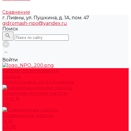
Сравнение
г. Ливны, ул. Пушкина, д. 1А, пом. 47
gidromash-npo@yandex.ru
Поиск
Войти
Каталог оборудования
Насосы
Нефтегазовое оборудование
Канализационные насосы
Flygt N
ДН
Скважинные насосы
ЭЦВ
2ЭЦВ