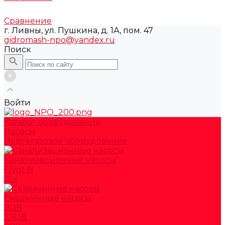
Сравнение
г. Ливны, ул. Пушкина, д. 1А, пом. 47
gidromash-npo@yandex.ru
Поиск
Войти
Каталог оборудования
Насосы
Нефтегазовое оборудование
Канализационные насосы
Flygt N
ДН
Скважинные насосы
ЭЦВ
2ЭЦВ