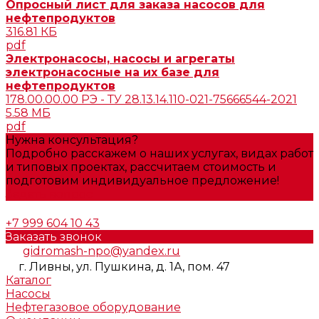
Опросный лист для заказа насосов для
нефтепродуктов
316.81 КБ
pdf
Электронасосы, насосы и агрегаты
электронасосные на их базе для
нефтепродуктов
178.00.00.00 РЭ - ТУ 28.13.14.110-021-75666544-2021
5.58 МБ
pdf
Нужна консультация?
Подробно расскажем о наших услугах, видах работ
и типовых проектах, рассчитаем стоимость и
подготовим индивидуальное предложение!
Задать вопрос
+7 999 604 10 43
Заказать звонок
gidromash-npo@yandex.ru
г. Ливны, ул. Пушкина, д. 1А, пом. 47
Каталог
Насосы
Нефтегазовое оборудование