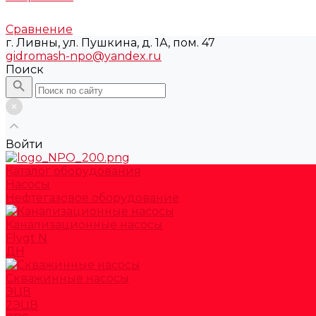
Сравнение
г. Ливны, ул. Пушкина, д. 1А, пом. 47
gidromash-npo@yandex.ru
Поиск
Войти
Каталог оборудования
Насосы
Нефтегазовое оборудование
Канализационные насосы
Flygt N
ДН
Скважинные насосы
ЭЦВ
2ЭЦВ