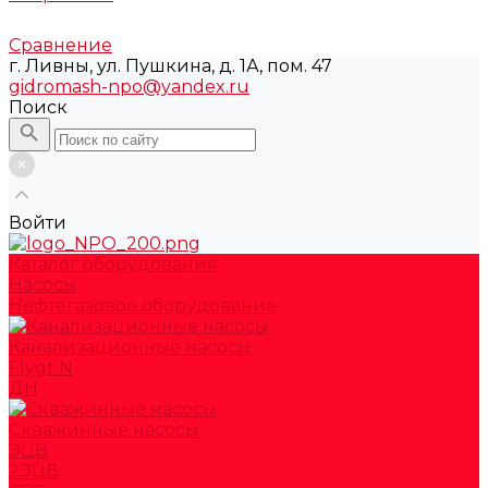
Сравнение
г. Ливны, ул. Пушкина, д. 1А, пом. 47
gidromash-npo@yandex.ru
Поиск
Войти
Каталог оборудования
Насосы
Нефтегазовое оборудование
Канализационные насосы
Flygt N
ДН
Скважинные насосы
ЭЦВ
2ЭЦВ