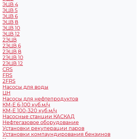
ЭЦВ 4
ЭЦВ 5
ЭЦВ 6
ЭЦВ 8
ЭЦВ 10
ЭЦВ 12
2ЭЦВ
2ЭЦВ 6
2ЭЦВ 8
2ЭЦВ 10
2ЭЦВ 12
CRS
FRS
2FRS
Насосы для воды
ЦН
Насосы для нефтепродуктов
КМ-Е 6-100 куб.м/ч
КМ-Е 100-320 куб.м/ч
Насосные станции КАСКАД
Нефтегазовое оборудование
Установки рекуперации паров
Установки компаундирования бензинов