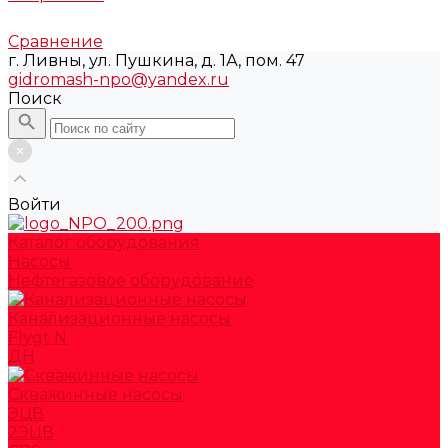
Сравнение
г. Ливны, ул. Пушкина, д. 1А, пом. 47
gidromash-npo@yandex.ru
Поиск
Войти
Каталог оборудования
Насосы
Нефтегазовое оборудование
Канализационные насосы
Flygt N
ДН
Скважинные насосы
ЭЦВ
2ЭЦВ