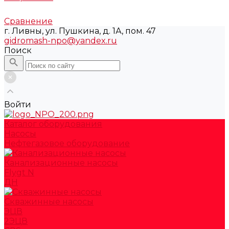
Сравнение
г. Ливны, ул. Пушкина, д. 1А, пом. 47
gidromash-npo@yandex.ru
Поиск
Войти
Каталог оборудования
Насосы
Нефтегазовое оборудование
Канализационные насосы
Flygt N
ДН
Скважинные насосы
ЭЦВ
2ЭЦВ