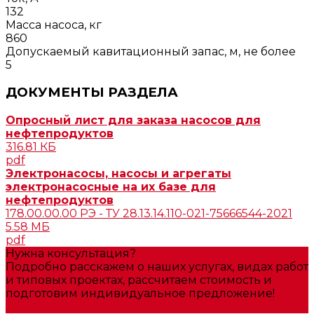
132
Масса насоса, кг
860
Допускаемый кавитационный запас, м, не более
5
ДОКУМЕНТЫ РАЗДЕЛА
Опросный лист для заказа насосов для
нефтепродуктов
316.81 КБ
pdf
Электронасосы, насосы и агрегаты
электронасосные на их базе для
нефтепродуктов
178.00.00.00 РЭ - ТУ 28.13.14.110-021-75666544-2021
5.58 МБ
pdf
Нужна консультация?
Подробно расскажем о наших услугах, видах работ
и типовых проектах, рассчитаем стоимость и
подготовим индивидуальное предложение!
Задать вопрос