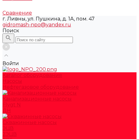
Сравнение
г. Ливны, ул. Пушкина, д. 1А, пом. 47
gidromash-npo@yandex.ru
Поиск
Войти
Каталог оборудования
Насосы
Нефтегазовое оборудование
Канализационные насосы
Flygt N
ДН
Скважинные насосы
ЭЦВ
2ЭЦВ