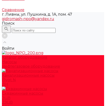
Сравнение
г. Ливны, ул. Пушкина, д. 1А, пом. 47
gidromash-npo@yandex.ru
Поиск
Войти
Каталог оборудования
Насосы
Нефтегазовое оборудование
Канализационные насосы
Flygt N
ДН
Скважинные насосы
ЭЦВ
2ЭЦВ