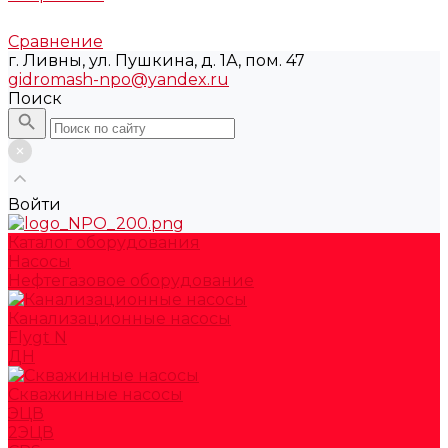
Сравнение
г. Ливны, ул. Пушкина, д. 1А, пом. 47
gidromash-npo@yandex.ru
Поиск
Войти
Каталог оборудования
Насосы
Нефтегазовое оборудование
Канализационные насосы
Flygt N
ДН
Скважинные насосы
ЭЦВ
2ЭЦВ