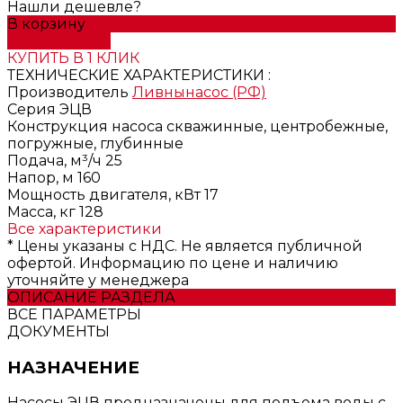
Нашли дешевле?
В корзину
ДОБАВЛЕНО
КУПИТЬ В 1 КЛИК
ТЕХНИЧЕСКИЕ ХАРАКТЕРИСТИКИ :
Производитель
Ливнынасос (РФ)
Серия
ЭЦВ
Конструкция насоса
скважинные, центробежные,
погружные, глубинные
Подача, м³/ч
25
Напор, м
160
Мощность двигателя, кВт
17
Масса, кг
128
Все характеристики
* Цены указаны с НДС. Не является публичной
офертой. Информацию по цене и наличию
уточняйте у менеджера
ОПИСАНИЕ РАЗДЕЛА
ВСЕ ПАРАМЕТРЫ
ДОКУМЕНТЫ
НАЗНАЧЕНИЕ
Насосы ЭЦВ предназначены для подъема воды с