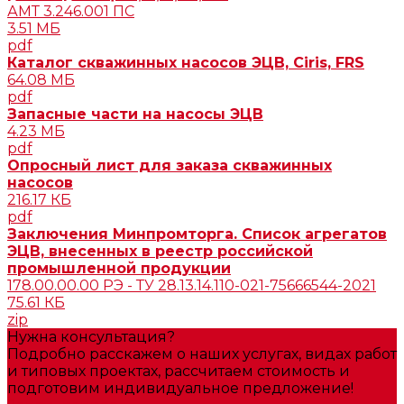
АМТ 3.246.001 ПС
3.51 МБ
pdf
Каталог скважинных насосов ЭЦВ, Ciris, FRS
64.08 МБ
pdf
Запасные части на насосы ЭЦВ
4.23 МБ
pdf
Опросный лист для заказа скважинных
насосов
216.17 КБ
pdf
Заключения Минпромторга. Список агрегатов
ЭЦВ, внесенных в реестр российской
промышленной продукции
178.00.00.00 РЭ - ТУ 28.13.14.110-021-75666544-2021
75.61 КБ
zip
Нужна консультация?
Подробно расскажем о наших услугах, видах работ
и типовых проектах, рассчитаем стоимость и
подготовим индивидуальное предложение!