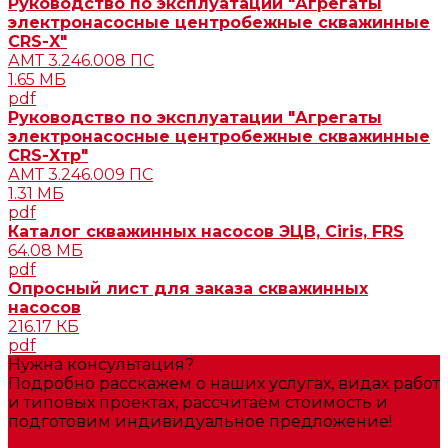
Руководство по эксплуатации "Агрегаты
электронасосные центробежные скважинные
CRS-X"
АМТ 3.246.008 ПС
1.65 МБ
pdf
Руководство по эксплуатации "Агрегаты
электронасосные центробежные скважинные
CRS-Хтр"
АМТ 3.246.009 ПС
1.31 МБ
pdf
Каталог скважинных насосов ЭЦВ, Ciris, FRS
64.08 МБ
pdf
Опросный лист для заказа скважинных
насосов
216.17 КБ
pdf
Нужна консультация?
Подробно расскажем о наших услугах, видах работ
и типовых проектах, рассчитаем стоимость и
подготовим индивидуальное предложение!
Задать вопрос