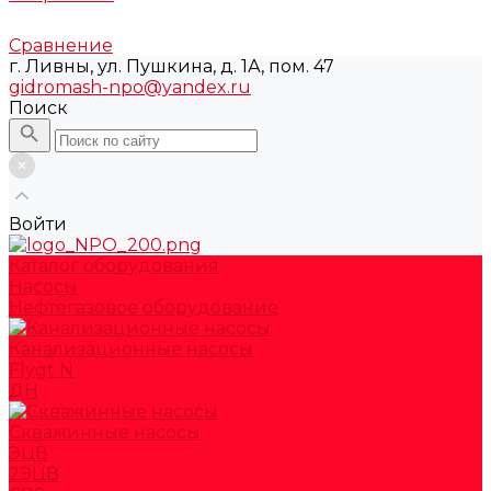
Сравнение
г. Ливны, ул. Пушкина, д. 1А, пом. 47
gidromash-npo@yandex.ru
Поиск
Войти
Каталог оборудования
Насосы
Нефтегазовое оборудование
Канализационные насосы
Flygt N
ДН
Скважинные насосы
ЭЦВ
2ЭЦВ