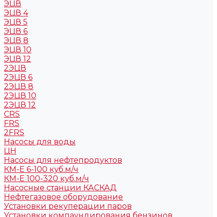
ЭЦВ
ЭЦВ 4
ЭЦВ 5
ЭЦВ 6
ЭЦВ 8
ЭЦВ 10
ЭЦВ 12
2ЭЦВ
2ЭЦВ 6
2ЭЦВ 8
2ЭЦВ 10
2ЭЦВ 12
CRS
FRS
2FRS
Насосы для воды
ЦН
Насосы для нефтепродуктов
КМ-Е 6-100 куб.м/ч
КМ-Е 100-320 куб.м/ч
Насосные станции КАСКАД
Нефтегазовое оборудование
Установки рекуперации паров
Установки компаундирования бензинов