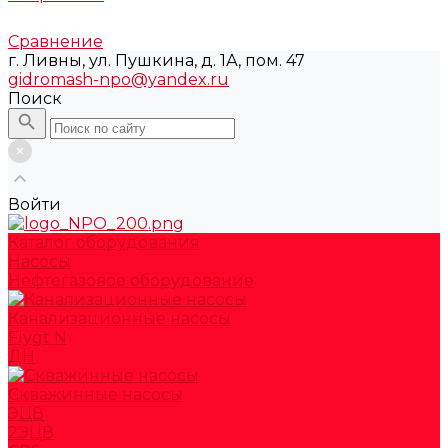
Сравнение
г. Ливны, ул. Пушкина, д. 1А, пом. 47
gidromash-npo@yandex.ru
Поиск
Войти
Каталог оборудования
Насосы
Нефтегазовое оборудование
Канализационные насосы
Flygt N
ДН
Скважинные насосы
ЭЦВ
2ЭЦВ